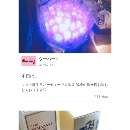
ツーハート
2019.3.23
本日は…
ママの誕生日パーティーです🥳🥂 皆様の御来店お待ち
しております♡
748
view