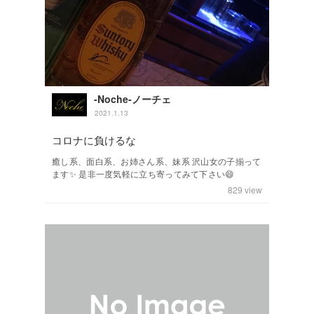
-Noche-ノーチェ
2021.1.13
コロナに負けるな
癒し系、面白系、お姉さん系、妹系 沢山女の子揃って
ます✨ 是非一度気軽に立ち寄ってみて下さい😄
829
view