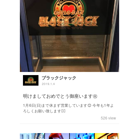
ブラックジャック
2019.1.4
明けましておめでとう御座います㊗️
1月6日(日)まで休まず営業しています😊 今年も1年よ
ろしくお願い致します🙇‍♂️
526
view