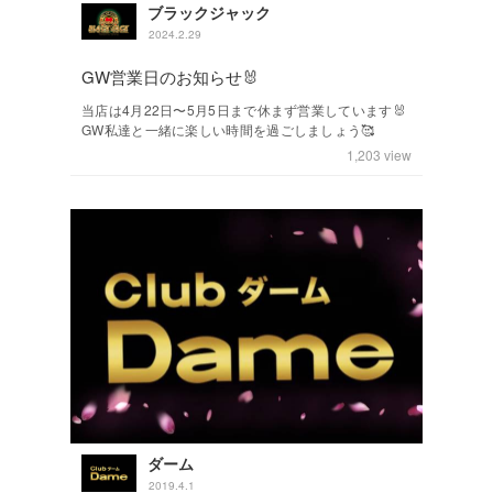
ブラックジャック
2024.2.29
GW営業日のお知らせ🐰
当店は4月22日〜5月5日まで休まず営業しています🐰
GW私達と一緒に楽しい時間を過ごしましょう🥰
1,203
view
ダーム
2019.4.1