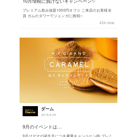
10月増税に負けないキャンペーン✨
プレミアム飲み放題1000円オフ☆ ご来店のお客様全
員 ガムのタワーでジェンガに挑戦✨
434
view
ダーム
2019.8.29
9月のイベントは…
9月はママの誕生月につき豪華キャンペーン🎂 プレミ