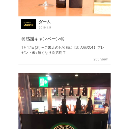
ダーム
2019.1.5
㊗️感謝キャンペーン㊗️
1月17日(木)〜ご来店のお客様に【沢の鶴XO1】プレ
ゼント🎁※無くなり次第終了
203
view