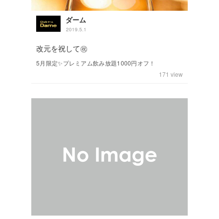
ダーム
2019.5.1
改元を祝して㊗️
5月限定✨プレミアム飲み放題1000円オフ！
171
view