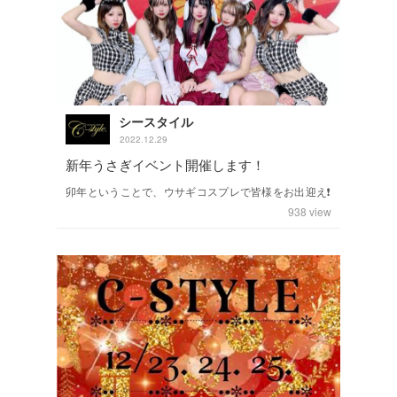
シースタイル
2022.12.29
新年うさぎイベント開催します！
卯年ということで、ウサギコスプレで皆様をお出迎え❗️
938
view