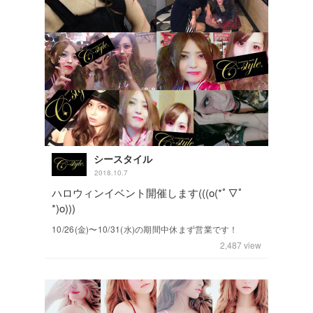
シースタイル
2018.10.7
ハロウィンイベント開催します(((o(*ﾟ▽ﾟ
*)o)))
10/26(金)〜10/31(水)の期間中休まず営業です！
2,487
view