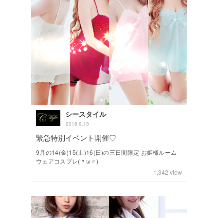
シースタイル
2018.9.13
緊急特別イベント開催♡
9月の14(金)15(土)16(日)の三日間限定 お姫様ルーム
ウェアコスプレ(〃ω〃)
1,342
view