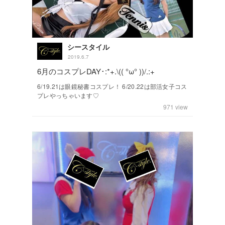
シースタイル
2019.6.7
6月のコスプレDAY･:*+.\(( °ω° ))/.:+
6/19.21は眼鏡秘書コスプレ！ 6/20.22は部活女子コス
プレやっちゃいます♡
971
view