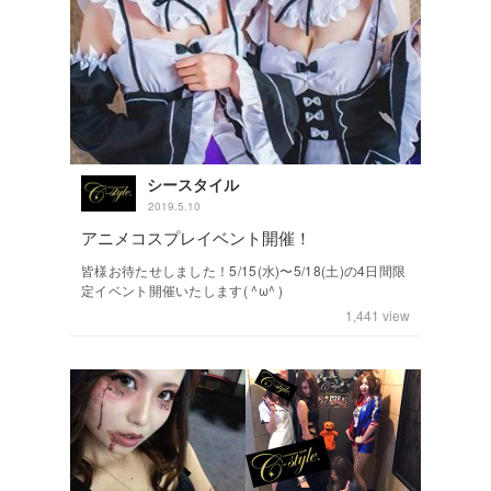
シースタイル
2019.5.10
アニメコスプレイベント開催！
皆様お待たせしました！5/15(水)〜5/18(土)の4日間限
定イベント開催いたします( ^ω^ )
1,441
view