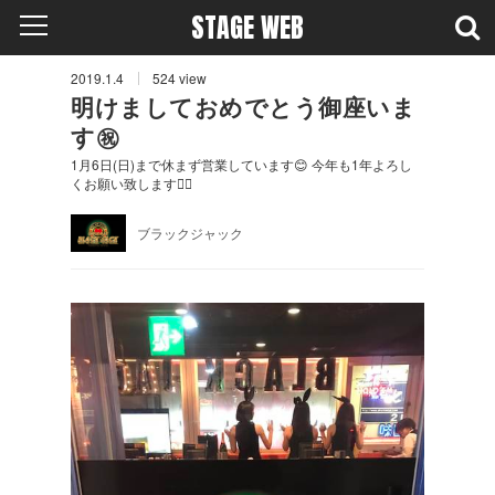
STAGE WEB
2019.1.4
524
view
明けましておめでとう御座いま
す㊗️
1月6日(日)まで休まず営業しています😊 今年も1年よろし
くお願い致します🙇‍♂️
ブラックジャック