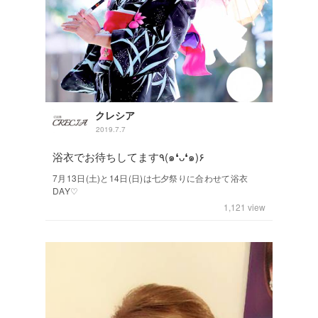
クレシア
2019.7.7
浴衣でお待ちしてます٩(๑❛ᴗ❛๑)۶
7月13日(土)と14日(日)は七夕祭りに合わせて浴衣
DAY♡
1,121
view