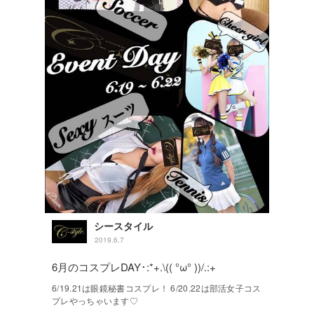
シースタイル
2019.6.7
6月のコスプレDAY･:*+.\(( °ω° ))/.:+
6/19.21は眼鏡秘書コスプレ！ 6/20.22は部活女子コス
プレやっちゃいます♡