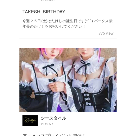
TAKESHI BIRTHDAY
今週２５日(土)はたけしの誕生日です(*´-`) パークス最
年長のたけしをお祝いしてください！
775
view
シースタイル
2019.5.10
アニメコスプレイベント開催！