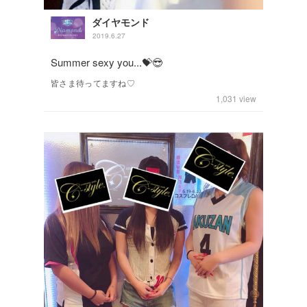
ダイヤモンド
2019.6.27
Summer sexy you...💝😎
皆さま待ってますね♡
1,031
view