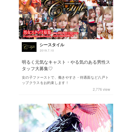
シースタイル
2019.7.10
明るく元気なキャスト・やる気のある男性ス
タッフ大募集♡
女の子ファーストで、働きやすさ・待遇面など八戸ト
ップクラスをお約束します！
2,776
view