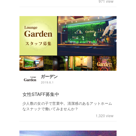
971
view
ガーデン
2019.6.1
女性STAFF募集中
少人数の女の子で営業中。清潔感のあるアットホーム
なスナックで働いてみませんか？
1,320
view