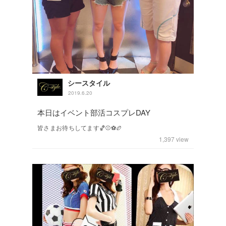
シースタイル
2019.6.20
本日はイベント部活コスプレDAY
皆さまお待ちしてます🏀⚾️⚽️🏉
1,397
view