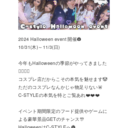
2024 Halloween event 開催🎃
10/31(木)～11/3(日)
今年もHalloweenの季節がやってきました
🧟‍♀️🧟‍♂️
コスプレ店だからこその本気を魅せます🤡
ただのコスプレなんかじゃ物足りない🚨
C-STYLEの本気を特とご覧あれ❤️❤️❤️
イベント期間限定のフード提供やゲームに
よる豪華景品GETのチャンス🎊
HalloweenはC-STYLEへ🎃