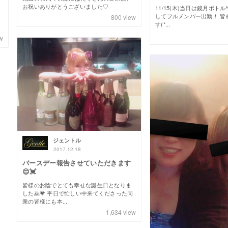
お祝いありがとうございました♡
11/15(木)当日は鏡月ボト
してフルメンバー出勤！ 皆
800
view
す(*...
w
ジェントル
2017.12.18
バースデー報告させていただきます
😌💓
皆様のお陰でとても幸せな誕生日となりま
した🙇💗 平日で忙しい中来てくださった同
業の皆様にも本...
1,634
view