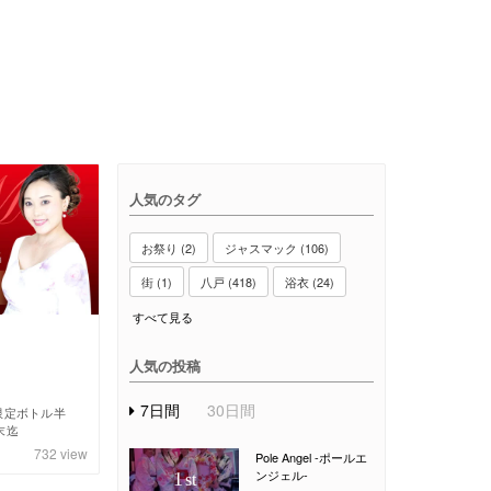
人気のタグ
お祭り (2)
ジャスマック (106)
街 (1)
八戸 (418)
浴衣 (24)
すべて見る
人気の投稿
7日間
30日間
限定ボトル半
末迄
732
view
Pole Angel -ポールエ
ンジェル-
1
st