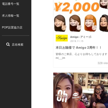
電話番号一覧
求人情報一覧
POP設置協力店
Amigo -アミーゴ-
2019.11.15
店名検索
本日お陰様で Amigo 2周年！！
皆様のご来店、心よりお待ちしております
m(__)m
328
vie