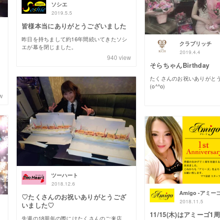
ソシエ
2019.5.5
皆様本当にありがとうございました
昨日を持ちまして約16年間続いてきたソシ
クラブリッチ
エが幕を閉じました。
2019.4.4
940
view
そらちゃんBirthday
たくさんのお祝いありがと
(o^^o)
w
ツーハート
2018.12.6
Amigo -アミーゴ
♡たくさんのお祝いありがとうござ
2018.11.5
いました♡
11/15(木)はアミーゴ1周年
先週の18周年の際にはたくさんのご来店、