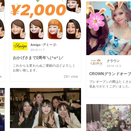
Amigo -アミーゴ-
2019.11.7
おかげさまで2周年＼(^o^)／
クラウン
これからも変わらぬご愛顧のほどよろしく
2019.10.3
お願い致します。
CROWNグランドオープン
w
281
view
プレオープンの際はたくさ
花ありがとうございました