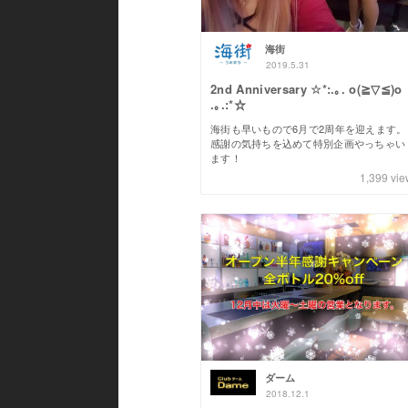
海街
2019.5.31
2nd Anniversary ☆*:.｡. o(≧▽≦)o
.｡.:*☆
海街も早いもので6月で2周年を迎えます。
感謝の気持ちを込めて特別企画やっちゃい
ます！
1,399
vie
ダーム
2018.12.1