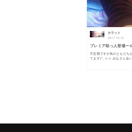
カラット
2017.10.12
プレミア助っ人登場ー
不定期ですが私のともだち
てます(^_-)-☆ みなさん