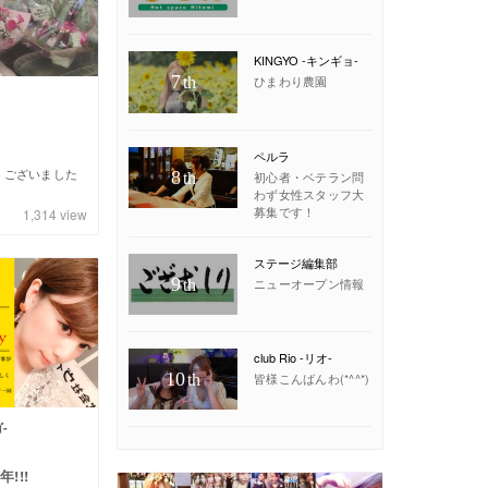
KINGYO -キンギョ-
7
ひまわり農園
th
ペルラ
うございました
8
初心者・ベテラン問
th
わず女性スタッフ大
募集です！
1,314
view
ステージ編集部
9
ニューオープン情報
th
club Rio -リオ-
10
皆様こんばんわ(*^^*)
th
-
!!!