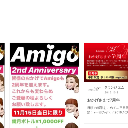
ラウンジ エム
2019.10.8
おかげさまで7周年
日頃の感謝をこめて…平日
額！※一部のぞく／2019.10