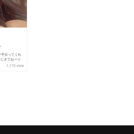
☆
が手伝ってくれ
会いにきてねー☆
1,173
view