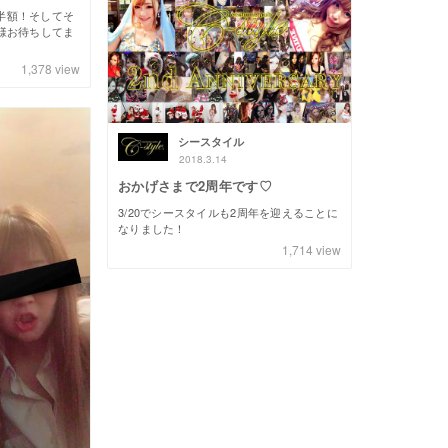
ル半額！そしてそ
様お待ちしてま
1,378
view
シースタイル
2018.3.14
おかげさまで2周年です♡
3/20でシースタイルも2周年を迎えることに
なりました！
1,714
view