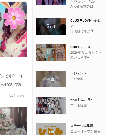
八戸まつり Pole
Angel 浴衣の日
CLUB RUDAN -ルダ
ン-
2
nd
雨模様ですが☔️
Nicori -にこり-
3
2026年もよろしくお
rd
願いします♥
レジェンド
です(^_^)
4
三社大祭
th
んのお祝いやお
。
924
view
Nicori -にこり-
5
本日も撮影
th
ステージ編集部
6
ニューオープン情報
th