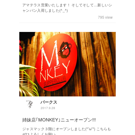
アマテラス営業いたします！ そしてそして…新しいシ
ャンパン入荷しました(^_^)
795
view
パークス
2017.9.28
姉妹店｢MONKEY｣ニューオープン!!!
ジャスマック３階にオープンしました(*'ω'*) こちらも
ぜひよろしくお願い...