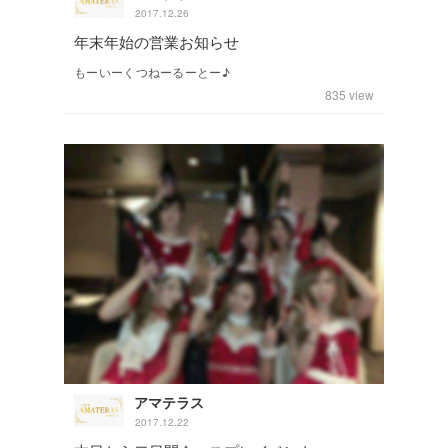
2017.12.26
年末年始の営業お知らせ
もーいーくつねーるーとー♪
835
view
アマテラス
2017.12.22