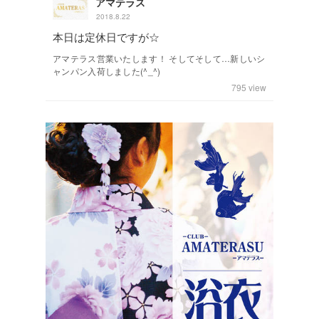
アマテラス
2018.8.22
本日は定休日ですが☆
アマテラス営業いたします！ そしてそして…新しいシ
ャンパン入荷しました(^_^)
795
view