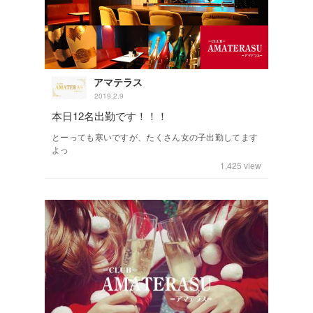
アマテラス
2019.2.9
本日12名出勤です！！！
とーっても寒いですが、たくさん女の子出勤してます
よっ
1,425
view