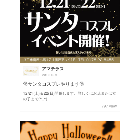
アマテラス
2019.12.6
🎅サンタコスプレやります🎅
12/21(土)＆22(日)開催します。詳しくはお店または女
の子まで(^_^)
797
view