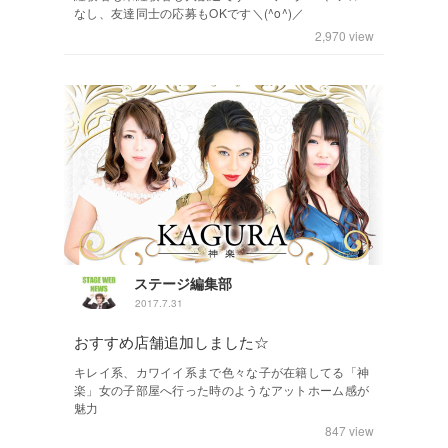
なし、友達同士の応募もOKです＼(^o^)／
2,970
view
ステージ編集部
2017.7.31
おすすめ店舗追加しました☆
キレイ系、カワイイ系まで色々な子が在籍してる「神
楽」女の子部屋へ行った時のようなアットホーム感が
魅力
847
view