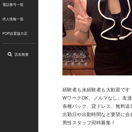
電話番号一覧
求人情報一覧
POP設置協力店
店名検索
経験者も未経験者も大歓迎です！L
WワークOK、ノルマなし、友
各種バック、貸ドレス、無料送
出勤日や出勤時間など要望に合
男性スタッフ同時募集！