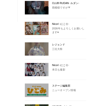
CLUB RUDAN -ルダン-
2
雨模様ですが☔️
nd
Nicori -にこり-
3
2026年もよろしくお願いし
rd
ます♥
レジェンド
4
三社大祭
th
Nicori -にこり-
5
本日も撮影
th
ステージ編集部
6
ニューオープン情報
th