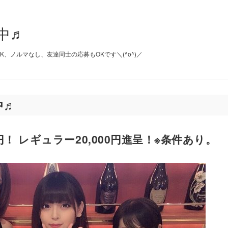
中♬
、ノルマなし、友達同士の応募もOKです＼(^o^)／
中♬
円！ レギュラー20,000円進呈！※条件あり。