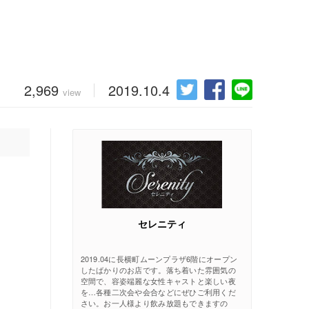
2,969
2019.10.4
view
セレニティ
2019.04に長横町ムーンプラザ6階にオープン
したばかりのお店です。落ち着いた雰囲気の
空間で、容姿端麗な女性キャストと楽しい夜
を…各種二次会や会合などにぜひご利用くだ
さい。お一人様より飲み放題もできますの