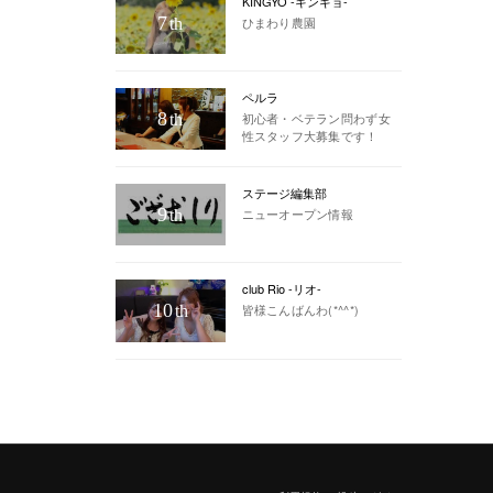
KINGYO -キンギョ-
7
ひまわり農園
th
ペルラ
8
初心者・ベテラン問わず女
th
性スタッフ大募集です！
ステージ編集部
9
ニューオープン情報
th
club Rio -リオ-
10
皆様こんばんわ(*^^*)
th