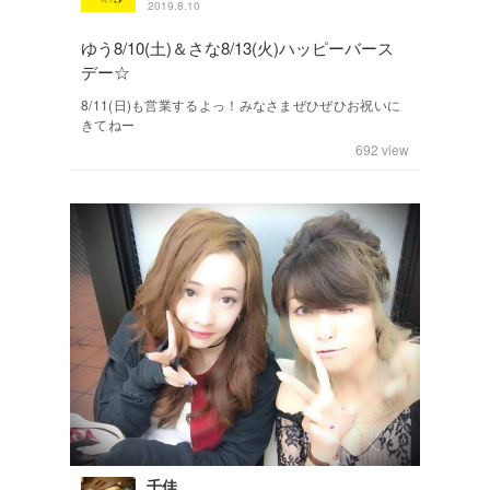
2019.8.10
ゆう8/10(土)＆さな8/13(火)ハッピーバース
デー☆
8/11(日)も営業するよっ！みなさまぜひぜひお祝いに
きてねー
692
view
千佳