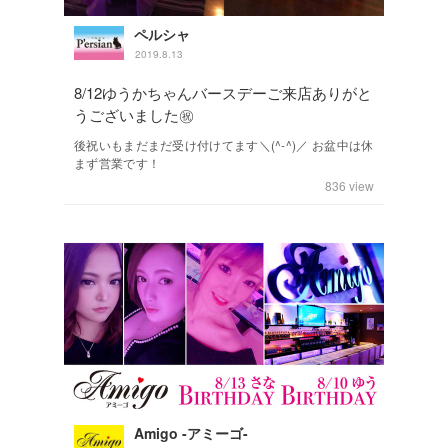
ペルシャ
2019.8.13
8/12ゆうかちゃんバースデーご来店ありがと
うございました㊗️
後祝いもまだまだ受け付けてます＼(^-^)／ お盆中は休
まず営業です！
836
view
Amigo -アミーゴ-