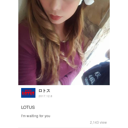
ロトス
2017.12.8
LOTUS
I'm waiting for you
2,143
view