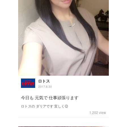
ロトス
2017.8.30
今日も 元気で 仕事頑張ります
ロトスの ダリアです 宜しく😉
1,202
view