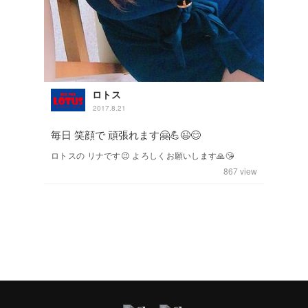
ロトス
2017.8.21
毎日 笑顔で 頑張れます🤗💪😉😊
ロトスの リナです😉 よろしくお願いします🙏😘
867
view