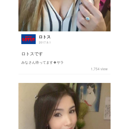
ロトス
2017.9.1
ロトスです
みなさん待ってます🍀サラ
1,754
view