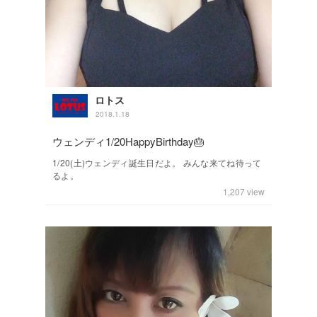
ロトス
2018.1.18
ウェンディ1/20HappyBirthday🎂
1/20(土)ウェンディ誕生日だよ。 みんな来てね待って
るよ。
1,207
view