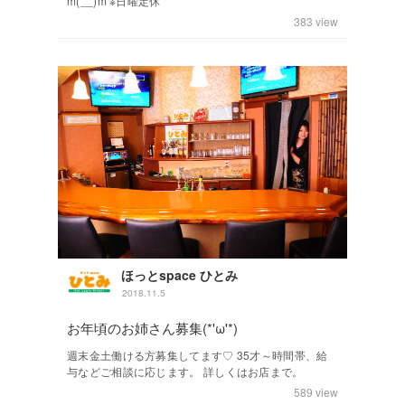
m(__)m ※日曜定休
383
view
ほっとspace ひとみ
2018.11.5
お年頃のお姉さん募集(*'ω'*)
週末金土働ける方募集してます♡ 35才～時間帯、給
与などご相談に応じます。 詳しくはお店まで。
589
view