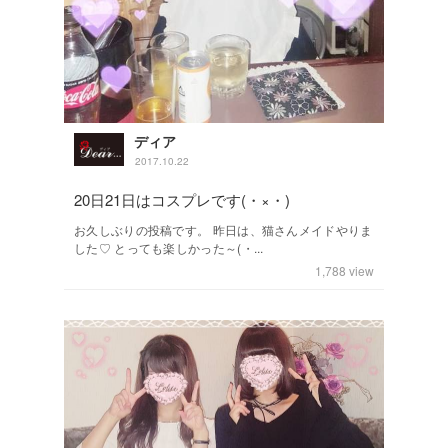
ディア
2017.10.22
20日21日はコスプレです(・×・)
お久しぶりの投稿です。 昨日は、猫さんメイドやりま
した♡ とっても楽しかった～(・...
1,788
view