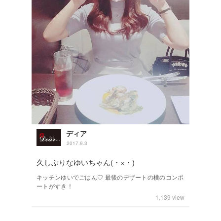
ディア
2017.9.3
久しぶりなゆいちゃん(・×・)
キッチンゆいでごはん♡ 最後のデザートの桃のコンポ
ートがすき！
1,139
view