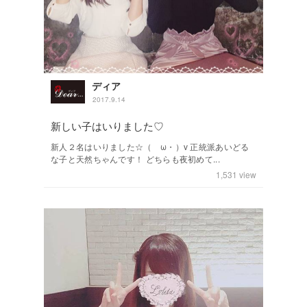
ディア
2017.9.14
新しい子はいりました♡
新人２名はいりました☆（ゝω・）v 正統派あいどる
な子と天然ちゃんです！ どちらも夜初めて...
1,531
view