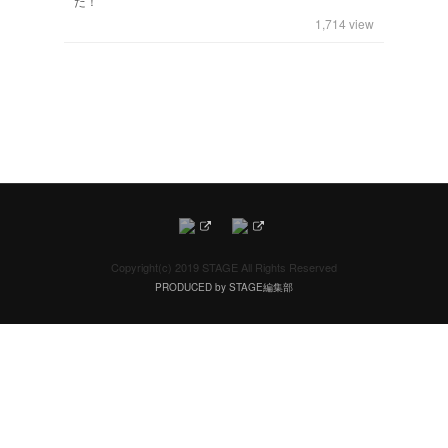
た！
1,714
view
Copyright(c) 2019 STAGE All Rights Reserved
PRODUCED by STAGE編集部