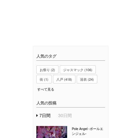
人気のタグ
お祭り (2)
ジャスマック (106)
街 (1)
八戸 (418)
浴衣 (24)
すべて見る
人気の投稿
7日間
30日間
Pole Angel -ポールエ
ンジェル-
1
st