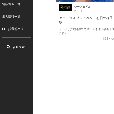
電話番号一覧
シースタイル
2019.5.16
求人情報一覧
アニメコスプレイベント初日の様子
😆
POP設置協力店
5/18(土)まで開催中です！皆さまお待ちし
ますw
863
vie
店名検索