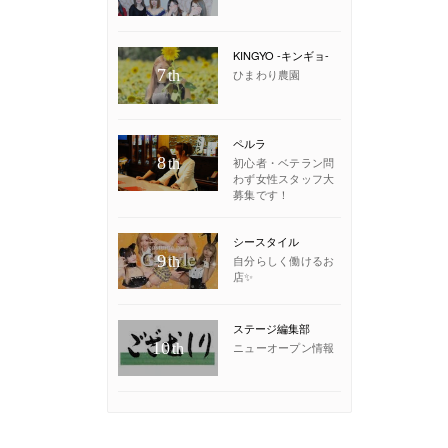
KINGYO -キンギョ-
7
ひまわり農園
th
ペルラ
8
初心者・ベテラン問
th
わず女性スタッフ大
募集です！
シースタイル
9
自分らしく働けるお
th
店✨
ステージ編集部
10
ニューオープン情報
th