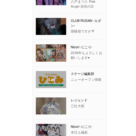
八戸まつり Pole
Angel 浴衣の日
CLUB RUDAN -ルダ
ン-
2
nd
雨模様ですが☔️
Nicori -にこり-
3
2026年もよろしくお
rd
願いします♥
ステージ編集部
4
ニューオープン情報
th
レジェンド
5
三社大祭
th
Nicori -にこり-
6
本日も撮影
th