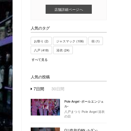
店舗詳細ページへ
人気のタグ
お祭り (2)
ジャスマック (106)
街 (1)
八戸 (418)
浴衣 (24)
すべて見る
人気の投稿
7日間
30日間
Pole Angel -ポールエンジェ
ル-
1
st
八戸まつり Pole Angel 浴衣
の日
CLUB RUDAN -ルダン-