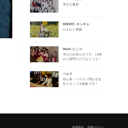
7
本日も撮影
th
KINGYO -キンギョ-
8
ひまわり農園
th
Nicori -にこり-
9
求人のお知らせです。LINE
th
から質問だけでもどうぞ！
ペルラ
10
初心者・ベテラン問わず女
th
性スタッフ大募集です！
利用規約
投稿ログイン