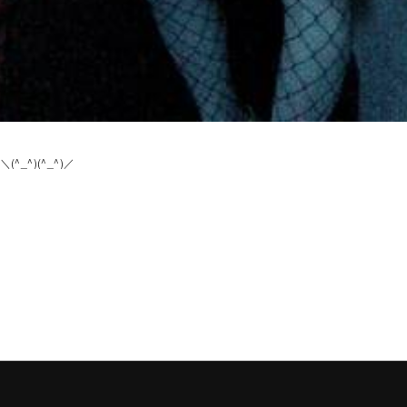
_^)(^_^)／