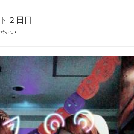
ト２日目
(^_-)