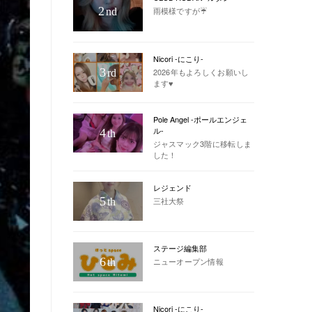
2
雨模様ですが☔️
nd
Nicori -にこり-
3
2026年もよろしくお願いし
rd
ます♥
Pole Angel -ポールエンジェ
ル-
4
th
ジャスマック3階に移転しま
した！
レジェンド
5
三社大祭
th
ステージ編集部
6
ニューオープン情報
th
Nicori -にこり-