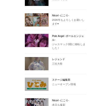
Nicori -にこり-
3
2026年もよろしくお願いし
rd
ます♥
Pole Angel -ポールエンジェ
ル-
4
th
ジャスマック3階に移転しま
した！
レジェンド
5
三社大祭
th
ステージ編集部
6
ニューオープン情報
th
Nicori -にこり-
7
本日も撮影
th