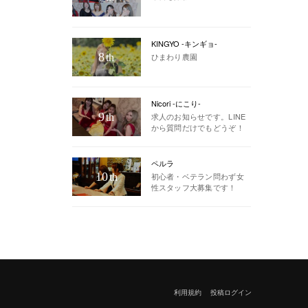
KINGYO -キンギョ-
8
ひまわり農園
th
Nicori -にこり-
9
求人のお知らせです。LINE
th
から質問だけでもどうぞ！
ペルラ
10
初心者・ベテラン問わず女
th
性スタッフ大募集です！
利用規約
投稿ログイン