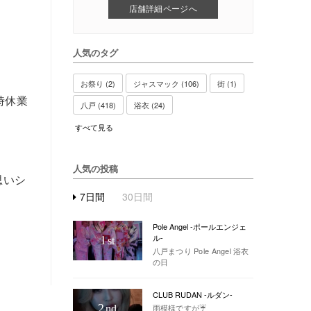
店舗詳細ページへ
人気のタグ
お祭り (2)
ジャスマック (106)
街 (1)
時休業
八戸 (418)
浴衣 (24)
すべて見る
人気の投稿
思いシ
7日間
30日間
Pole Angel -ポールエンジェ
ル-
1
st
八戸まつり Pole Angel 浴衣
の日
CLUB RUDAN -ルダン-
2
雨模様ですが☔️
nd