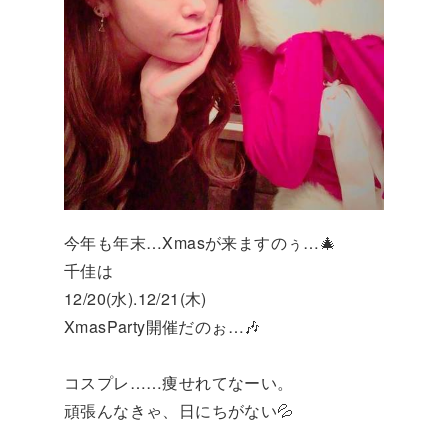
今年も年末…Xmasが来ますのぅ…🎄
千佳は
12/20(水).12/21(木)
XmasParty開催だのぉ…🎶
コスプレ……痩せれてなーい。
頑張んなきゃ、日にちがない💦