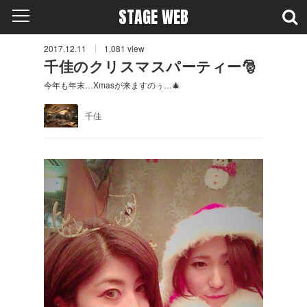
STAGE WEB
2017.12.11
1,081
view
千佳のクリスマスパーティー🎅
今年も年末…Xmasが来ますのぅ…🎄
千佳