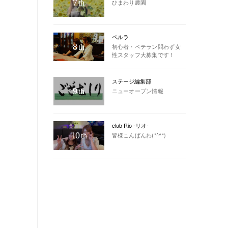
7
ひまわり農園
th
ペルラ
8
初心者・ベテラン問わず女
th
性スタッフ大募集です！
ステージ編集部
9
ニューオープン情報
th
club Rio -リオ-
10
皆様こんばんわ(*^^*)
th