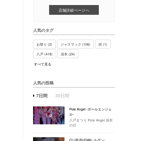
店舗詳細ページへ
人気のタグ
お祭り (2)
ジャスマック (106)
街 (1)
八戸 (418)
浴衣 (24)
すべて見る
人気の投稿
7日間
30日間
Pole Angel -ポールエンジェ
ル-
1
st
八戸まつり Pole Angel 浴衣
の日
CLUB RUDAN -ルダン-