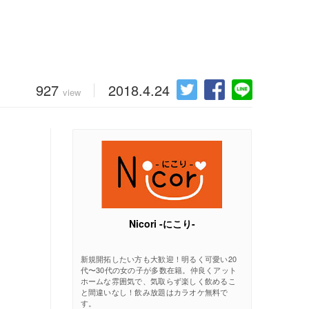
927
2018.4.24
view
Nicori -にこり-
新規開拓したい方も大歓迎！明るく可愛い20
代〜30代の女の子が多数在籍。仲良くアット
ホームな雰囲気で、気取らず楽しく飲めるこ
と間違いなし！飲み放題はカラオケ無料で
す。