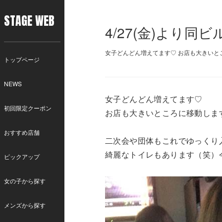
STAGE WEB
4/27(金)より
女子どんどん増えてます♡ お店も大きいと
トップページ
NEWS
女子どんどん増えてます♡
初回限定クーポン
お店も大きいところに移動しま
おすすめ店舗
二次会や団体もこれでゆっくり
綺麗なトイレもあります（笑）
ピックアップ
女の子から探す
メンズから探す