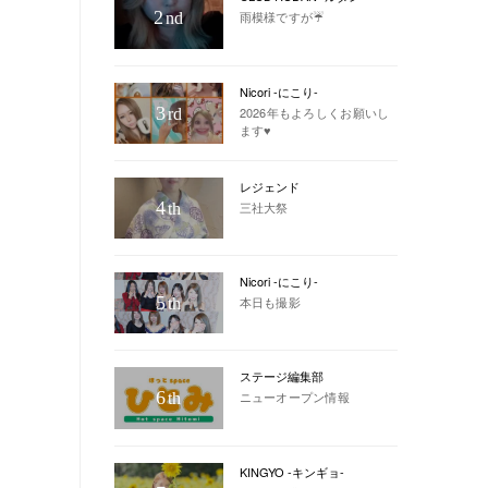
2
雨模様ですが☔️
nd
Nicori -にこり-
3
2026年もよろしくお願いし
rd
ます♥
レジェンド
4
三社大祭
th
Nicori -にこり-
5
本日も撮影
th
ステージ編集部
6
ニューオープン情報
th
KINGYO -キンギョ-