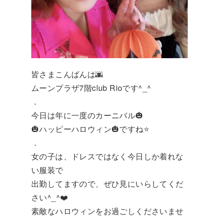
皆さまこんばんは🌆
ムーンプラザ7階club Rioです^_^
．
今日は年に一度のカーニバル🎃
🎃ハッピーハロウィン🎃ですね⭐️
．
女の子は、ドレスではなく今日しか着れな
い服装で
出勤してますので、ぜひ見にいらしてくだ
さい^_^❤️
素敵なハロウィンをお過ごしくださいませ