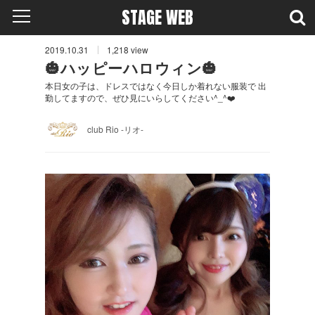
STAGE WEB
2019.10.31
1,218
view
🎃ハッピーハロウィン🎃
本日女の子は、ドレスではなく今日しか着れない服装で 出
勤してますので、ぜひ見にいらしてください^_^❤️
club Rio -リオ-