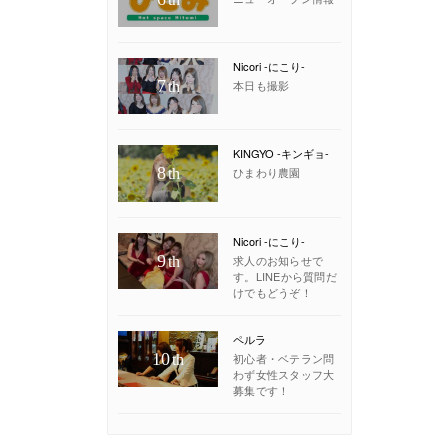
Nicori -にこり-
7
本日も撮影
th
KINGYO -キンギョ-
8
ひまわり農園
th
Nicori -にこり-
9
求人のお知らせで
th
す。LINEから質問だ
けでもどうぞ！
ペルラ
10
初心者・ベテラン問
th
わず女性スタッフ大
募集です！