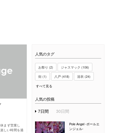
人気のタグ
お祭り (2)
ジャスマック (106)
街 (1)
八戸 (418)
浴衣 (24)
すべて見る
人気の投稿
ク
7日間
30日間
Pole Angel -ポールエ
で休まず営業し
ンジェル-
1
st
に楽しい時間を過