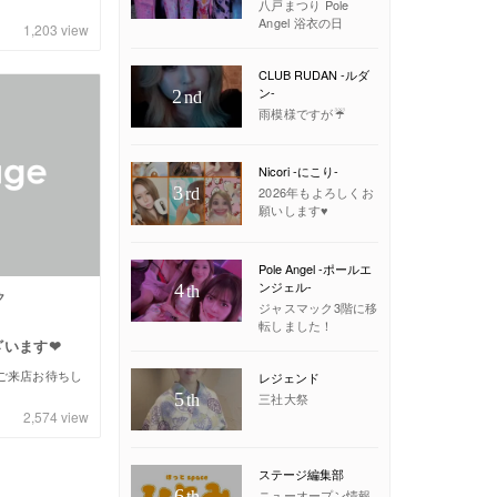
八戸まつり Pole
Angel 浴衣の日
1,203
view
CLUB RUDAN -ルダ
ン-
2
nd
雨模様ですが☔️
Nicori -にこり-
3
2026年もよろしくお
rd
願いします♥
Pole Angel -ポールエ
ンジェル-
4
th
ク
ジャスマック3階に移
転しました！
ざいます❤
 ご来店お待ちし
レジェンド
5
三社大祭
th
2,574
view
ステージ編集部
6
ニューオープン情報
th