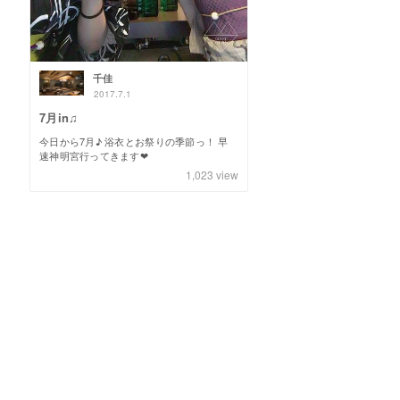
千佳
2017.7.1
7月in♫
今日から7月♪ 浴衣とお祭りの季節っ！ 早
速神明宮行ってきます❤
1,023
view