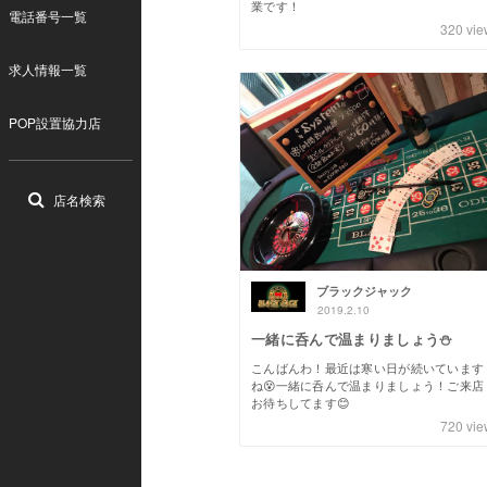
業です！
電話番号一覧
320
vie
求人情報一覧
POP設置協力店
店名検索
ブラックジャック
2019.2.10
一緒に呑んで温まりましょう⛄️
こんばんわ！最近は寒い日が続いています
ね😵一緒に呑んで温まりましょう！ご来店
お待ちしてます😊
720
vie