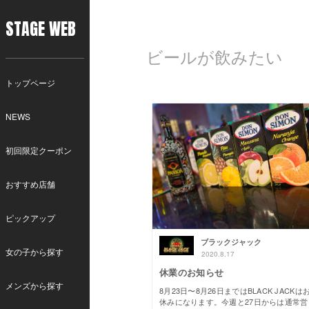
STAGE WEB
ビールが飲みたい
トップページ
NEWS
初回限定クーポン
おすすめ店舗
ピックアップ
ブラックジャック
女の子から探す
2020.8.17
休業のお知らせ
メンズから探す
8月23日〜8月26日まではBLACK JACKは
休みになります。今週と27日からは通常営