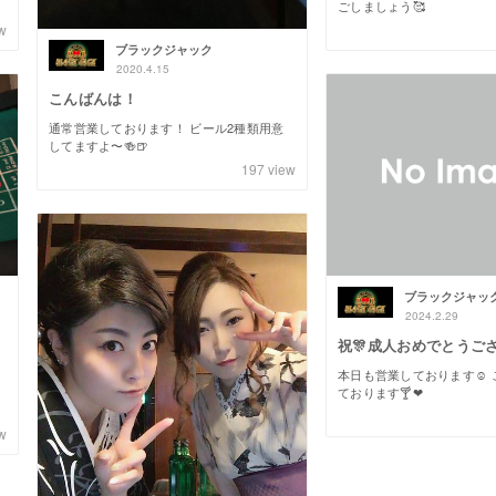
ごしましょう🥰
w
ブラックジャック
2020.4.15
こんばんは！
通常営業しております！ ビール2種類用意
してますよ〜🍻🍺
197
view
ブラックジャッ
2024.2.29
祝🎊成人おめでとうご
本日も営業しております☺️
ております🍸❤
w