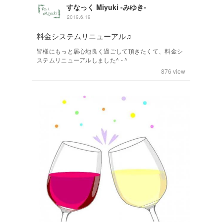
すなっく Miyuki -みゆき-
2019.6.19
料金システムリニューアル♫
皆様にもっと居心地良く過ごして頂きたくて、料金シ
ステムリニューアルしました^ - ^
876
view