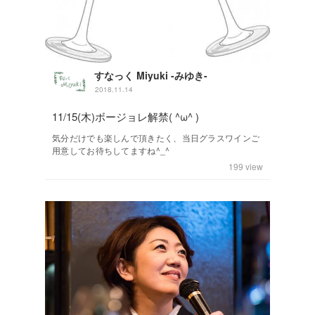
すなっく Miyuki -みゆき-
2018.11.14
11/15(木)ボージョレ解禁( ^ω^ )
気分だけでも楽しんで頂きたく、当日グラスワインご
用意してお待ちしてますね^_^
199
view