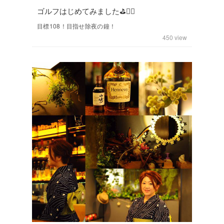
ゴルフはじめてみました⛳️🏌️‍♀️
目標108！目指せ除夜の鐘！
450
view