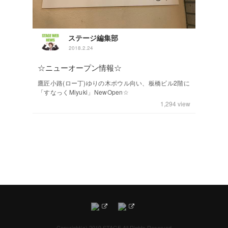
ステージ編集部
2018.2.24
☆ニューオープン情報☆
鷹匠小路(ロー丁)ゆりの木ボウル向い、板橋ビル2階に
「すなっくMiyuki」NewOpen☆
1,294
view
Copyright(c) 2019 STAGE All Rights Reserved