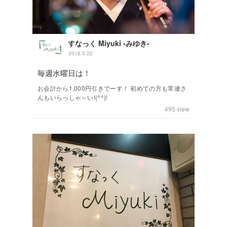
すなっく Miyuki -みゆき-
2018.5.22
毎週水曜日は！
お会計から1,000円引きでーす！ 初めての方も常連さ
んもいらっしゃ～い!(^^)!
495
view