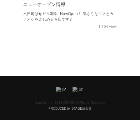
ニューオープン情報
六日町はせビル3階にNewOpen！ 気さくなママとカ
ラオケを楽しめるお店です☆
1,164
view
Copyright(c) 2019 STAGE All Rights Reserved
PRODUCED by STAGE編集部