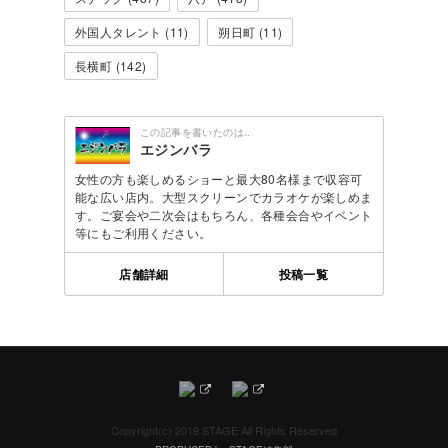
外国人タレント (11)
朔日町 (11)
長横町 (142)
この記事を書いたのは..
エジンバラ
女性の方も楽しめるショーと最大80名様まで収容可
能な広い店内。大型スクリーンでカラオケが楽しめま
す。ご宴会や二次会はもちろん、各種会合やイベント
等にもご利用ください。
店舗詳細
投稿一覧
Copyright(c) 2019 STAGE All Rights Reserved