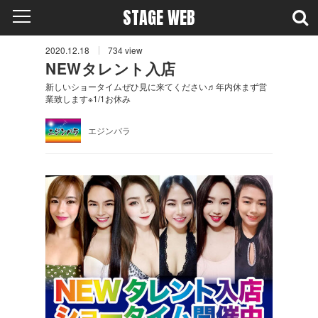
STAGE WEB
2020.12.18
734
view
NEWタレント入店
新しいショータイムぜひ見に来てください♬年内休まず営
業致します※1/1お休み
エジンバラ