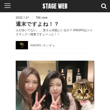
STAGE WEB
2022.1.21
786
view
週末ですよね！？
人が歩いてない。。 皆さん何処にいるの？ KINGYOはジャ
スマック一階奥ですょーっと！！
KINGYO -キンギョ-