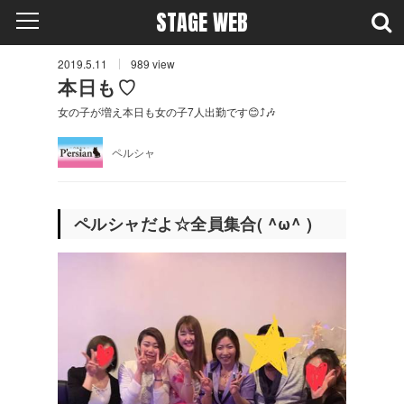
STAGE WEB
2019.5.11
989
view
本日も♡
女の子が増え本日も女の子7人出勤です😊⤴️🎶
ペルシャ
ペルシャだよ☆全員集合( ^ω^ )