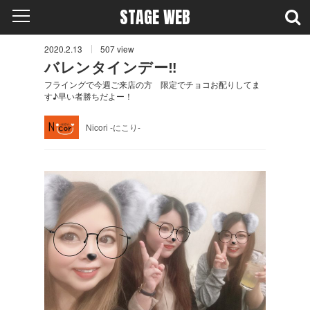
STAGE WEB
2020.2.13
507
view
バレンタインデー‼︎
フライングで今週ご来店の方 限定でチョコお配りしてま
す♪早い者勝ちだよー！
Nicori -にこり-