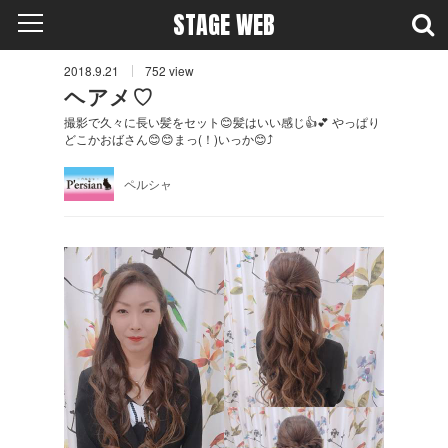
STAGE WEB
2018.9.21
752
view
ヘアメ♡
撮影で久々に長い髪をセット😊髪はいい感じ👍💕 やっぱり
どこかおばさん😊😊まっ(！)いっか😊⤴️
ペルシャ