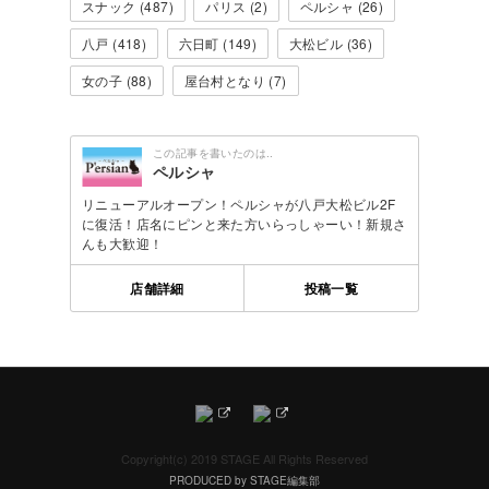
スナック (487)
パリス (2)
ペルシャ (26)
八戸 (418)
六日町 (149)
大松ビル (36)
女の子 (88)
屋台村となり (7)
この記事を書いたのは..
ペルシャ
リニューアルオープン！ペルシャが八戸大松ビル2F
に復活！店名にピンと来た方いらっしゃーい！新規さ
んも大歓迎！
店舗詳細
投稿一覧
Copyright(c) 2019 STAGE All Rights Reserved
PRODUCED by STAGE編集部