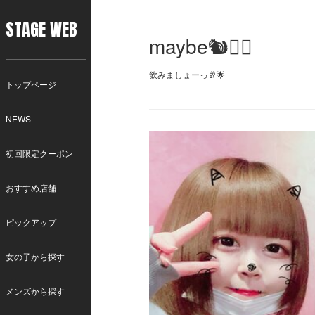
STAGE WEB
maybe🐿❤️‍🔥
飲みましょーっ🥂🌟
トップページ
NEWS
初回限定クーポン
おすすめ店舗
ピックアップ
女の子から探す
メンズから探す