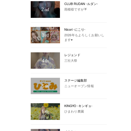
CLUB RUDAN -ルダン-
2
雨模様ですが☔️
nd
Nicori -にこり-
3
2026年もよろしくお願いし
rd
ます♥
レジェンド
4
三社大祭
th
ステージ編集部
5
ニューオープン情報
th
KINGYO -キンギョ-
6
ひまわり農園
th