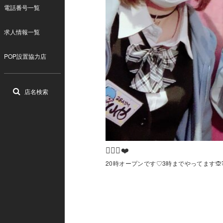
電話番号一覧
求人情報一覧
POP設置協力店
店名検索
❤️‍🔥🥂❤️
20時オープンです♡3時までやってます🙊