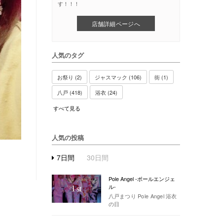
す！！！
店舗詳細ページへ
人気のタグ
お祭り (2)
ジャスマック (106)
街 (1)
八戸 (418)
浴衣 (24)
すべて見る
人気の投稿
7日間
30日間
Pole Angel -ポールエンジェ
ル-
1
st
八戸まつり Pole Angel 浴衣
の日