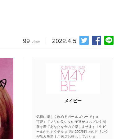
99
2022.4.5
view
メイビー
気軽に楽しく飲めるガールズバーです♬
可愛くてノリの良い女の子達がコスプレや制
服を着てあなたを全力で楽しませます！生ビ
ールからカクテルまで約250種以上のドリンク
が飲み放題！ご来店お待ちしておりま