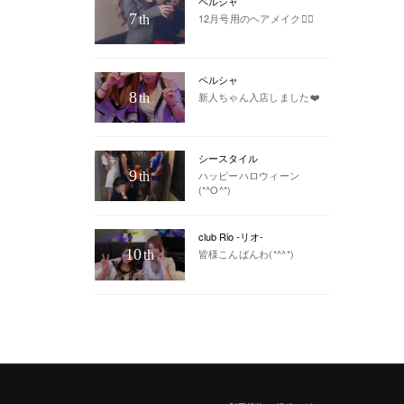
ペルシャ
7
12月号用のヘアメイク💇‍♀️
th
ペルシャ
8
新人ちゃん入店しました❤️
th
シースタイル
9
ハッピーハロウィーン
th
(*^O^*)
club Rio -リオ-
10
皆様こんばんわ(*^^*)
th