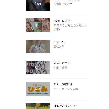
2
雨模様ですが☔️
nd
Nicori -にこり-
3
2026年もよろしくお願いし
rd
ます♥
レジェンド
4
三社大祭
th
Nicori -にこり-
5
本日も撮影
th
ステージ編集部
6
ニューオープン情報
th
KINGYO -キンギョ-