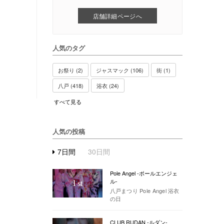
店舗詳細ページへ
人気のタグ
お祭り (2)
ジャスマック (106)
街 (1)
八戸 (418)
浴衣 (24)
すべて見る
人気の投稿
7日間
30日間
Pole Angel -ポールエンジェ
ル-
1
st
八戸まつり Pole Angel 浴衣
の日
CLUB RUDAN -ルダン-