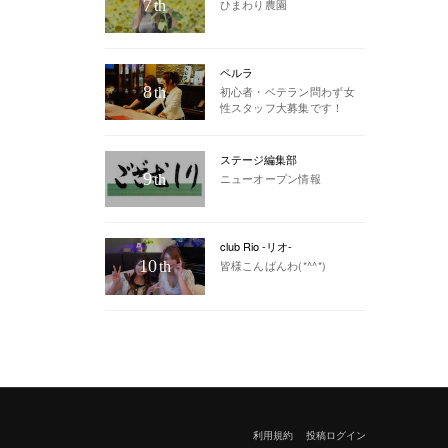
7
ひまわり農園
th
ペルラ
8
初心者・ベテラン問わず女
th
性スタッフ大募集です！
ステージ編集部
9
ニューオープン情報
th
club Rio -リオ-
10
皆様こんばんわ(*^^*)
th
利用規約
投稿ログイン