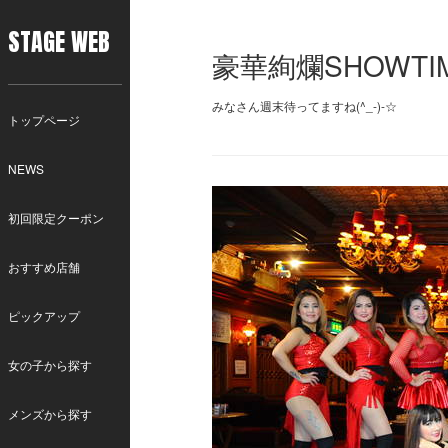
STAGE WEB
豪華絢爛SHOWT
みなさん週末待ってますね(^_-)-☆
トップページ
NEWS
初回限定クーポン
おすすめ店舗
ピックアップ
女の子から探す
メンズから探す