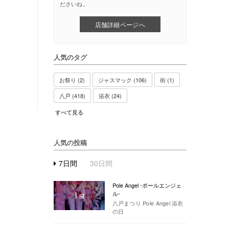
ださいね。
店舗詳細ページへ
人気のタグ
お祭り (2)
ジャスマック (106)
街 (1)
八戸 (418)
浴衣 (24)
すべて見る
人気の投稿
7日間
30日間
Pole Angel -ポールエンジェ
ル-
1
st
八戸まつり Pole Angel 浴衣
の日