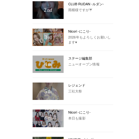
CLUB RUDAN -ルダン-
2
雨模様ですが☔️
nd
Nicori -にこり-
3
2026年もよろしくお願いし
rd
ます♥
ステージ編集部
4
ニューオープン情報
th
レジェンド
5
三社大祭
th
Nicori -にこり-
6
本日も撮影
th