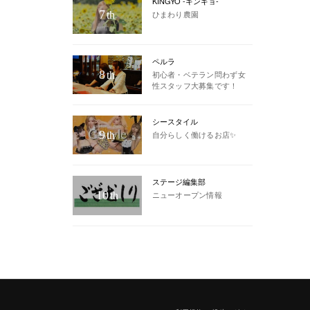
KINGYO -キンギョ-
7
ひまわり農園
th
ペルラ
8
初心者・ベテラン問わず女
th
性スタッフ大募集です！
シースタイル
9
自分らしく働けるお店✨
th
ステージ編集部
10
ニューオープン情報
th