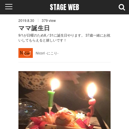
STAGE WEB
2019.8.30
379
view
ママ誕生日
9/1が日曜のため8／31に誕生日やります。 37歳一緒にお祝
いしてもらえると嬉しいです！
Nicori -にこり-