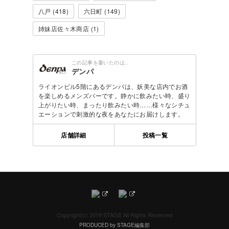
八戸 (418)
六日町 (149)
姉妹店佐々木商店 (1)
この記事を書いたのは..
デンパ
ライオンビル5階にあるデンパは、妖美な店内でお酒
を楽しめるメンズバーです。静かに飲みたい時、盛り
上がりたい時、まったり飲みたい時……様々なシチュ
エーションで刺激的な夜をあなたにお届けします。
店舗詳細
投稿一覧
Copyright(c) 2019 STAGE All Rights Reserved
PRODUCED by STAGE編集部