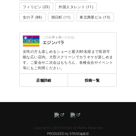
フィリピン (23)
外国人タレント (11)
女の子 (88)
朔日町 (11)
東北興業ビル (10)
この記事を書いたのは..
エジンバラ
女性の方も楽しめるショーと最大80名様まで収容可
能な広い店内。大型スクリーンでカラオケが楽しめま
す。ご宴会や二次会はもちろん、各種会合やイベント
等にもご利用ください。
店舗詳細
投稿一覧
Copyright(c) 2019 STAGE All Rights Reserved
PRODUCED by STAGE編集部