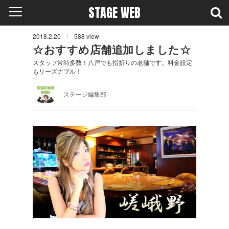
STAGE WEB
2018.2.20
588
view
☆おすすめ店舗追加しました☆
スタッフ常時多数！八戸でも指折りの老舗です。料金設定
もリーズナブル！
ステージ編集部