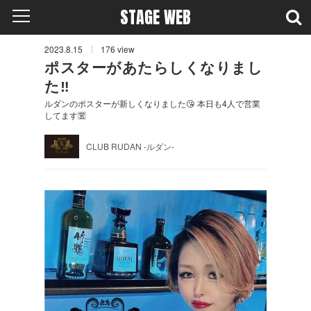
STAGE WEB
2023.8.15
176
view
ポスターがあたらしくなりまし
た‼️
ルダンのポスターが新しくなりました😘 本日も4人で営業
してます🈺
CLUB RUDAN -ルダン-