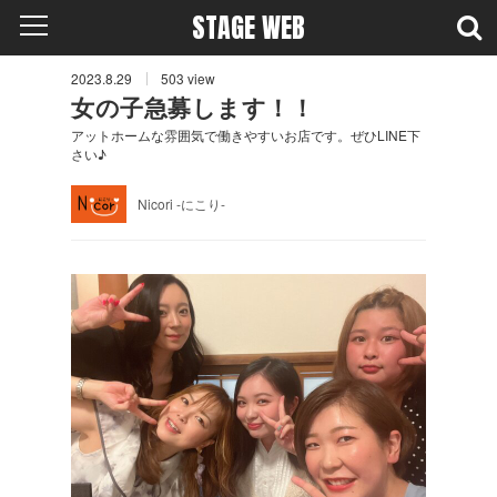
STAGE WEB
2023.8.29
503
view
女の子急募します！！
アットホームな雰囲気で働きやすいお店です。ぜひLINE下
さい♪
Nicori -にこり-