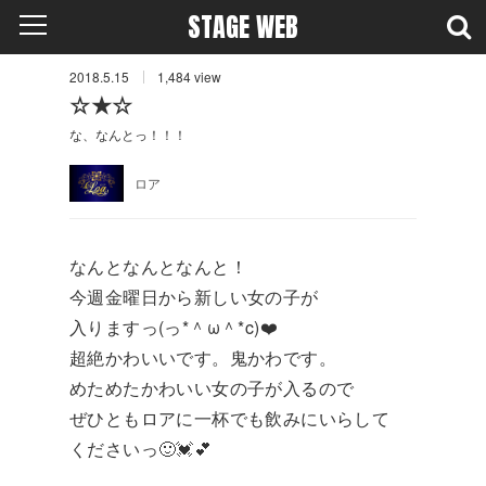
STAGE WEB
2018.5.15
1,484
view
☆★☆
な、なんとっ！！！
ロア
なんとなんとなんと！
今週金曜日から新しい女の子が
入りますっ(っ*＾ω＾*c)❤️
超絶かわいいです。鬼かわです。
めためたかわいい女の子が入るので
ぜひともロアに一杯でも飲みにいらして
くださいっ🙂💓💕