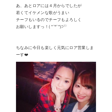
あ、あとロアには４月からでしたが
若くてイケメンな歌がうまい
チーフもいるのでチーフもよろしく
お願いしますっ！( *´꒳`*)੭⁾⁾
ちなみに今日も楽しく元気にロア営業しま
ーす❤️