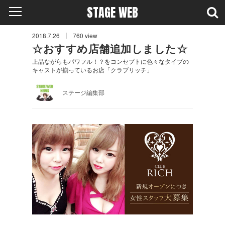
STAGE WEB
2018.7.26
760
view
☆おすすめ店舗追加しました☆
上品ながらもパワフル！？をコンセプトに色々なタイプの
キャストが揃っているお店「クラブリッチ」
ステージ編集部