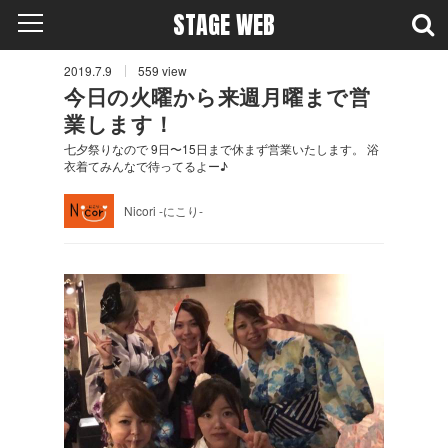
STAGE WEB
2019.7.9
559
view
今日の火曜から来週月曜まで営
業します！
七夕祭りなので 9日〜15日まで休まず営業いたします。 浴
衣着てみんなで待ってるよー♪
Nicori -にこり-