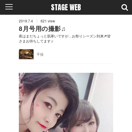
STAGE WEB
2019.7.4
621
view
8月号用の撮影♫
夜はまだちょっと肌寒いですが…お祭りシーズン到来🎆皆
さまお待ちしてます♫
千佳